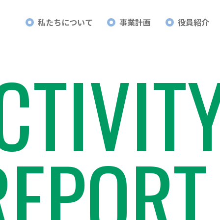
私たちについて
事業計画
役員紹介
21世紀のエネルギーを考える会・みえ
CTIVIT
REPORT