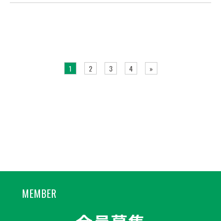
1
2
3
4
»
MEMBER