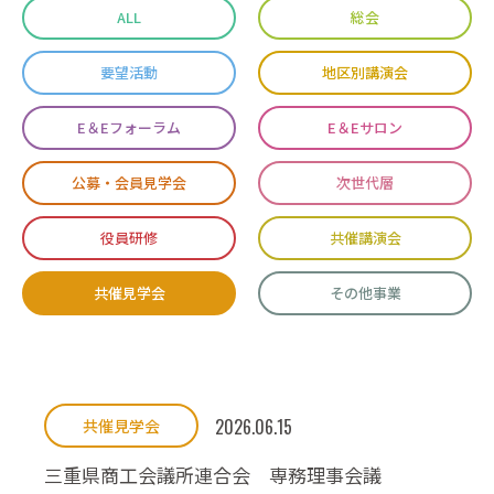
ALL
総会
要望活動
地区別講演会
E＆Eフォーラム
E＆Eサロン
公募・会員見学会
次世代層
役員研修
共催講演会
共催見学会
その他事業
2026.06.15
共催見学会
三重県商工会議所連合会 専務理事会議