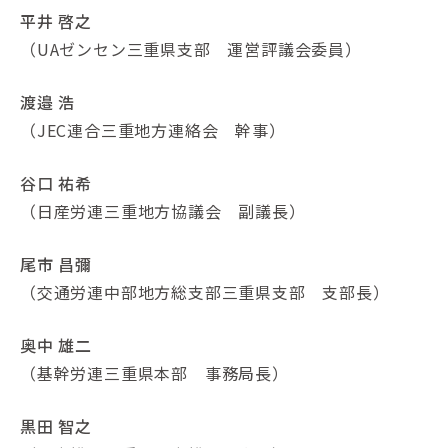
平井 啓之
（UAゼンセン三重県支部 運営評議会委員）
渡邉 浩
（JEC連合三重地方連絡会 幹事）
谷口 祐希
（日産労連三重地方協議会 副議長）
尾市 昌彌
（交通労連中部地方総支部三重県支部 支部長）
奥中 雄二
（基幹労連三重県本部 事務局長）
黒田 智之